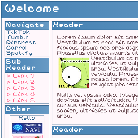
Welcome
Navigate
Header
TikTok
Tumblr
Lorem ipsum dolor sit amet
Pintrest
Vestibulum et orci sit ame
Carrd
finibus ipsum nec orci dign
Spotify
Phasellus dictum mauris ut
Vestibulum at 
Sub
ultricies ut vu
Header
arcu. Vestibulu
vehicula. Praes
⊳ Link 1
massa lorem. Ph
⊳ Link 2
feugiat pharet
⊳ Link 3
⊳ Link 4
Nulla vel ipsum odio. Integ
dapibus elit sollicitudin. 
⊳ Link 5
cursus vehicula. Vestibulu
Other
sapien, ultricies ut vulput
arcu.
Hello
Header