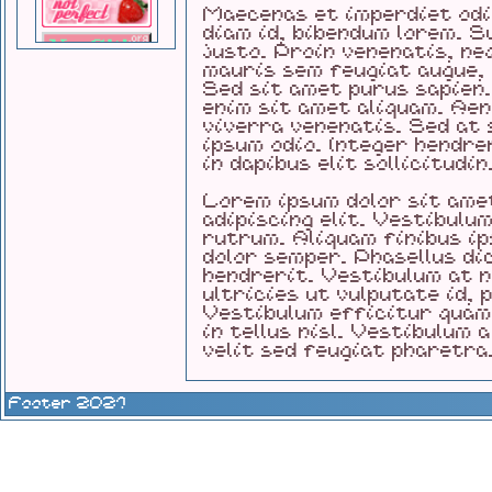
Maecenas et imperdiet odi
diam id, bibendum lorem. 
justo. Proin venenatis, ne
mauris sem feugiat augue,
Sed sit amet purus sapien.
enim sit amet aliquam. Aen
viverra venenatis. Sed at 
ipsum odio. Integer hendre
in dapibus elit sollicitudin
Lorem ipsum dolor sit ame
adipiscing elit. Vestibulum
rutrum. Aliquam finibus ip
dolor semper. Phasellus di
hendrerit. Vestibulum at n
ultricies ut vulputate id, 
Vestibulum efficitur quam 
in tellus nisl. Vestibulum 
velit sed feugiat pharetra
Footer 2021